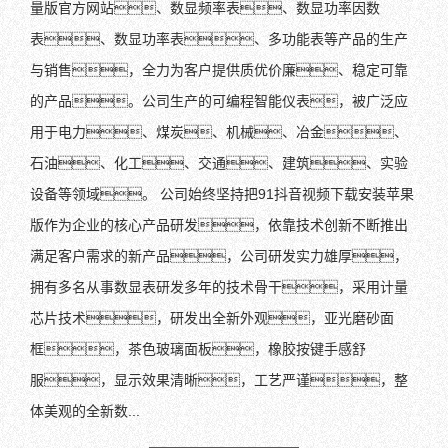
量版官方网站、数显频率表、数显功率因数
表、数显功率表、多功能表等产品的生产
与销售，全力为客户提供质优价廉、稳定可靠
的产品。公司生产的可编程智能仪表，被广泛应
用于电力、煤炭、机械、冶金、
石油、化工、交通、建筑、实验
设备等领域。 公司始终坚持把91抖音视频下载安装苹果
版作为企业的核心产品研发，依靠技术创新不断推出
满足客户需求的新产品，公司研发实力雄厚，
拥有多名从事数显表研发多年的技术骨干，采用计量
芯片技术，研发出全新外观，亚光磨砂面
框，茶色玻璃面板，橡胶按键手感舒
服，显示效果清晰，工艺严谨，整
体美观的全新数...