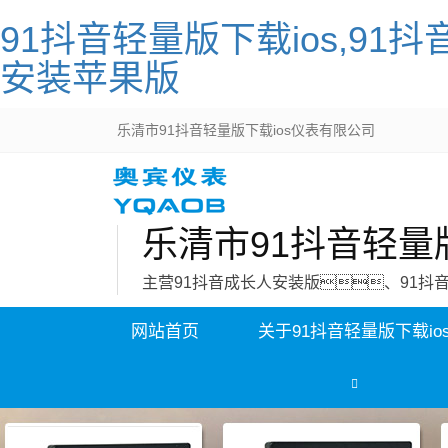
91抖音轻量版下载ios,9
安装苹果版
乐清市91抖音轻量版下载ios仪表有限公司
乐清市91抖音轻量
主营91抖音成长人安装版、91
网站首页
关于91抖音轻量版下载io