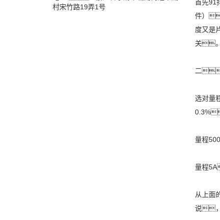
首先9
村宋竹路19弄1号
件）
度又是
关。
二
选对量
0.3%
量程500
量程5A
从上面
说