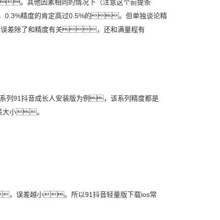
的。其他因素相同的情况下（注意这个前提条
.3%精度的肯定高过0.5%的。但单独谈论精
，误差除了和精度有关，还和满量程有
系列91抖音成长人安装版为例，该系列精度都是
误差大小。
，误差越小。所以91抖音轻量版下载ios常