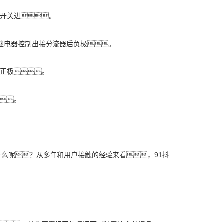
盒开关进。
，继电器控制出接分流器后负极。
表正极。
极。
什么呢？从多年和用户接触的经验来看，91抖