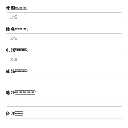
标 题：
姓 名：
电 话：
邮 箱：
地 址：
备 注：